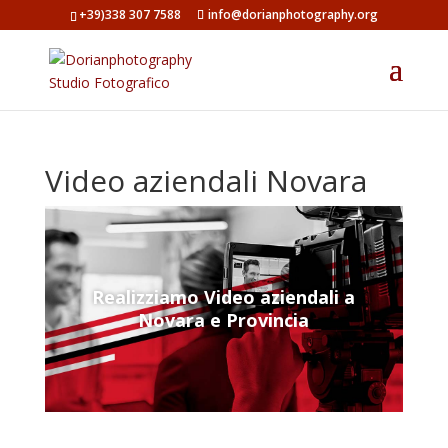
+39)338 307 7588
info@dorianphotography.org
Video aziendali Novara
Realizziamo Video aziendali a
Novara e Provincia